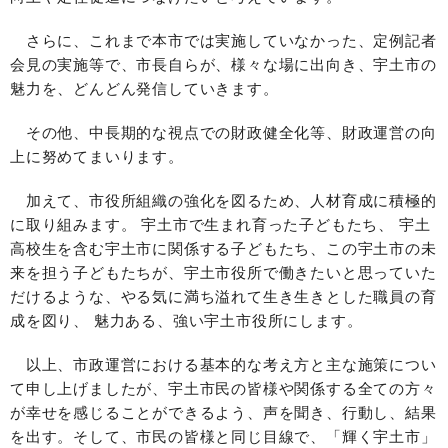
さらに、これまで本市では実施していなかった、定例記者
会見の実施等で、市長自らが、様々な場に出向き、宇土市の
魅力を、どんどん発信していきます。
その他、中長期的な視点での財政健全化等、財政運営の向
上に努めてまいります。
加えて、市役所組織の強化を図るため、人材育成に積極的
に取り組みます。 宇土市で生まれ育った子どもたち、 宇土
高校生を含む宇土市に関係する子どもたち、この宇土市の未
来を担う子どもたちが、宇土市役所で働きたいと思っていた
だけるような、やる気に満ち溢れて生き生きとした職員の育
成を図り、 魅力ある、強い宇土市役所にします。
以上、市政運営における基本的な考え方と主な施策につい
て申し上げましたが、宇土市民の皆様や関係する全ての方々
が幸せを感じることができるよう、声を聞き、行動し、結果
を出す。そして、市民の皆様と同じ目線で、「輝く宇土市」