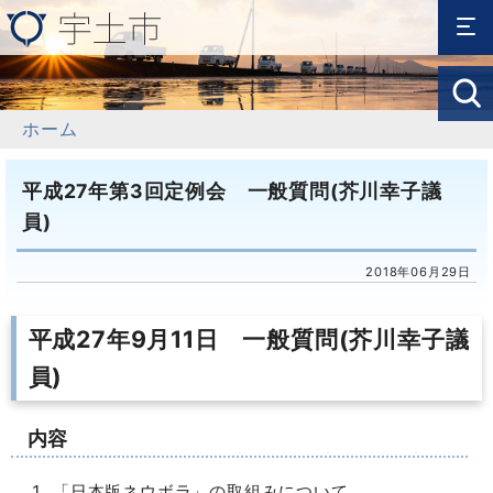
ホーム
平成27年第3回定例会 一般質問(芥川幸子議
員)
2018年06月29日
平成27年9月11日 一般質問(芥川幸子議
員)
内容
「日本版ネウボラ」の取組みについて