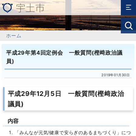
ホーム
平成29年第4回定例会 一般質問(樫﨑政治議
員)
2019年01月30日
平成29年12月5日 一般質問(樫﨑政治
議員)
内容
「みんなが元気!健康で安らぎのあるまちづくり」につ