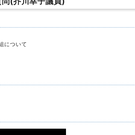
問(芥川幸子議員)
組について