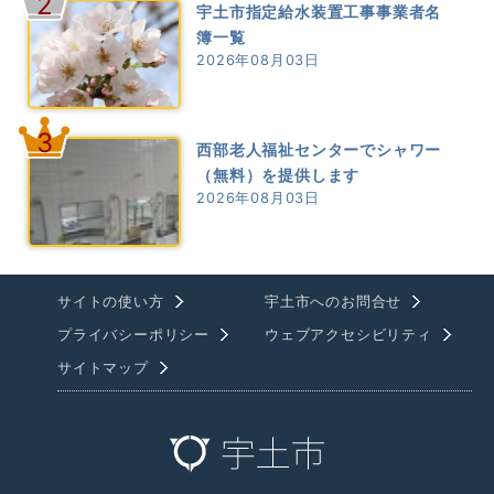
2
宇土市指定給水装置工事事業者名
簿一覧
2026年08月03日
3
西部老人福祉センターでシャワー
（無料）を提供します
2026年08月03日
サイトの使い方
宇土市へのお問合せ
プライバシーポリシー
ウェブアクセシビリティ
サイトマップ