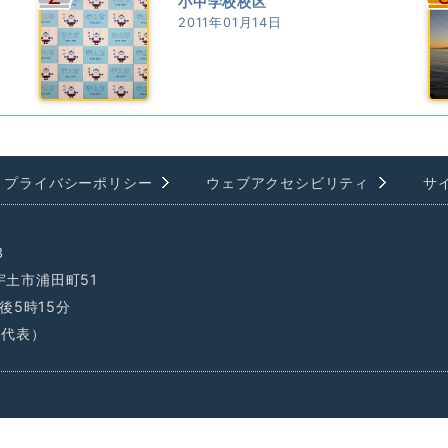
小中学校校区
2011年01月14日
プライバシーポリシー
ウェブアクセシビリティ
サ
3
県宇土市浦田町51
後5時15分
1（代表）