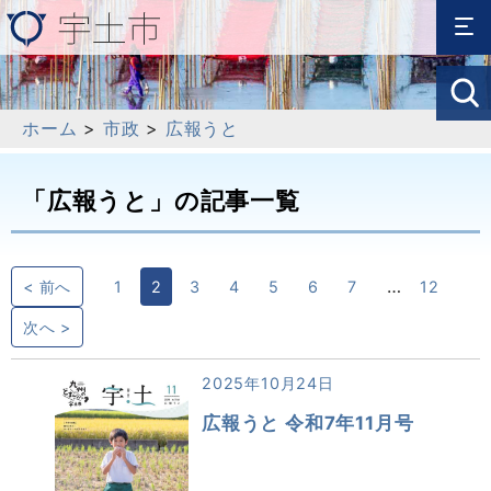
ホーム
>
市政
>
広報うと
「広報うと」の記事一覧
…
< 前へ
1
2
3
4
5
6
7
12
次へ >
2025年10月24日
広報うと 令和7年11月号