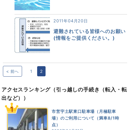
2011年04月20日
避難されている皆様へのお願い
(情報をご提供ください。)
< 前へ
1
2
アクセスランキング
（引っ越しの手続き（転入・転
出など））
1
市営宇土駅東口駐車場（月極駐車
場）のご利用について（満車8/1時
点）