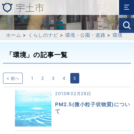
ホーム
>
くらしのナビ
>
環境・公園・道路
>
環境
「環境」の記事一覧
< 前へ
1
2
3
4
5
2013年02月28日
PM2.5(微小粒子状物質)につい
て