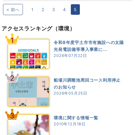
< 前へ
1
2
3
4
5
アクセスランキング
（環境）
1
令和8年度宇土市市有施設への太陽
光発電設備等導入事業に...
2026年07月22日
2
船場川調整池周回コース利用停止
のお知らせ
2026年05月25日
3
環境に関する情報一覧
2010年12月18日