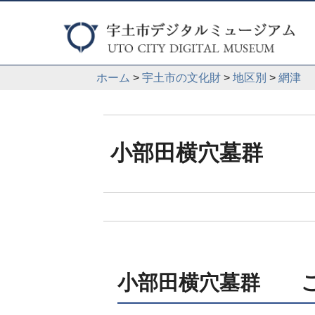
ホーム
>
宇土市の文化財
>
地区別
>
網津
小部田横穴墓群
小部田横穴墓群 こ