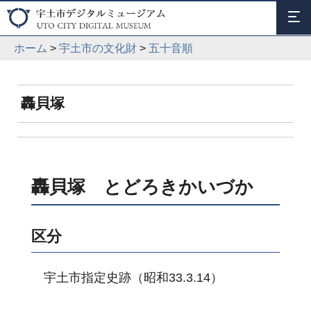
ホーム
>
宇土市の文化財
>
五十音順
轟貝塚
轟貝塚 とどろきかいづか
区分
宇土市指定史跡（昭和33.3.14）