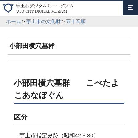
ホーム
>
宇土市の文化財
>
五十音順
小部田横穴墓群
小部田横穴墓群 こべたよ
こあなぼぐん
区分
宇土市指定史跡（昭和42.5.30）