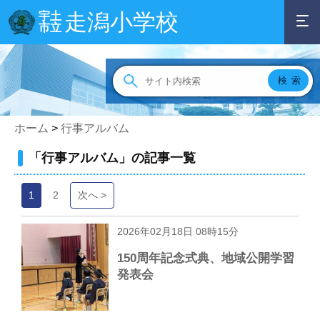
走潟小学校
宇土
市立
ホーム
>
行事アルバム
「行事アルバム」の記事一覧
1
2
次へ >
2026年02月18日 08時15分
150周年記念式典、地域公開学習
発表会