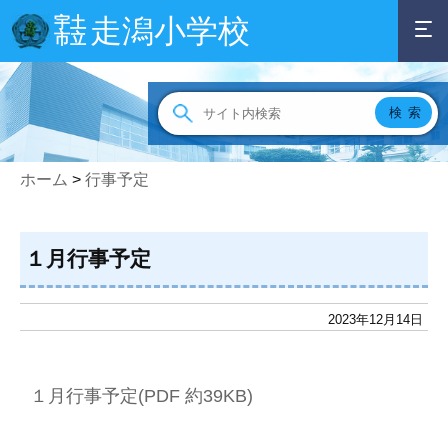
走潟小学校
宇土
市立
ホーム
>
行事予定
１月行事予定
2023年12月14日
１月行事予定(PDF 約39KB)