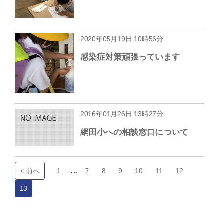
2020年05月19日 10時56分
感染症対策頑張っています
2016年01月26日 13時27分
網田小への相談窓口について
…
< 前へ
1
7
8
9
10
11
12
13