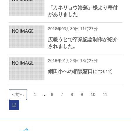
「カネリョウ海藻」様より寄付
がありました
2018年03月30日 11時27分
広報うとで卒業記念制作が紹介
されました。
2016年01月26日 13時27分
網田小への相談窓口について
…
< 前へ
1
6
7
8
9
10
11
12