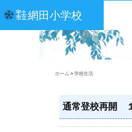
網田小学校
宇土
市立
ホーム
>
学校生活
通常登校再開 