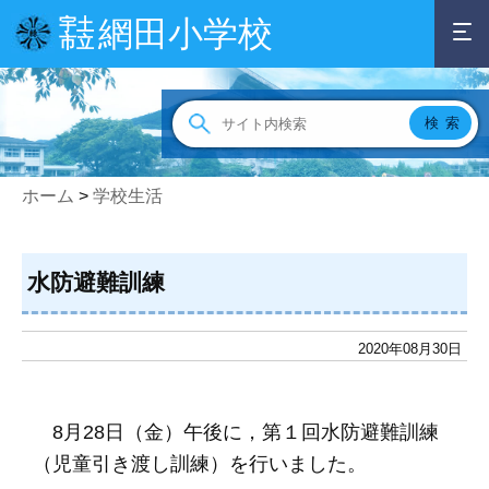
網田小学校
宇土
市立
ホーム
>
学校生活
水防避難訓練
2020年08月30日
8月28日（金）午後に，第１回水防避難訓練
（児童引き渡し訓練）を行いました。