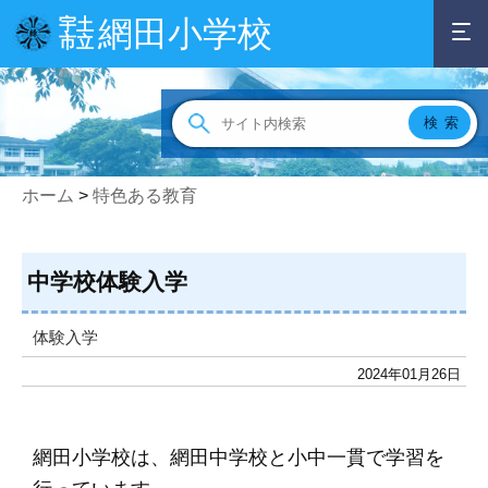
網田小学校
宇土
市立
ホーム
>
特色ある教育
中学校体験入学
体験入学
2024年01月26日
網田小学校は、網田中学校と小中一貫で学習を