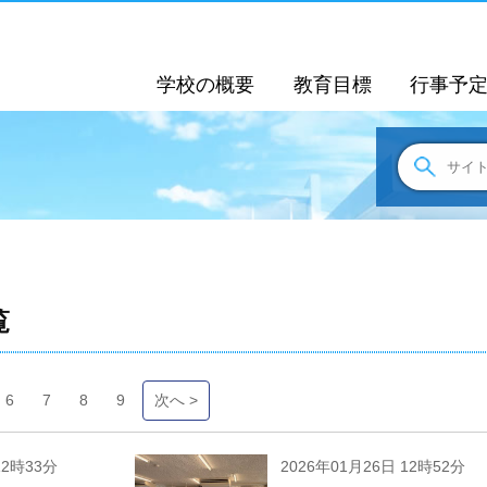
学校の概要
教育目標
行事予
覧
6
7
8
9
次へ >
12時33分
2026年01月26日 12時52分