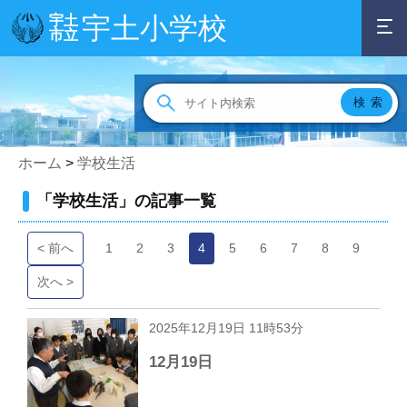
宇土小学校
宇土
市立
ホーム
>
学校生活
「学校生活」の記事一覧
< 前へ
1
2
3
4
5
6
7
8
9
次へ >
2025年12月19日 11時53分
12月19日