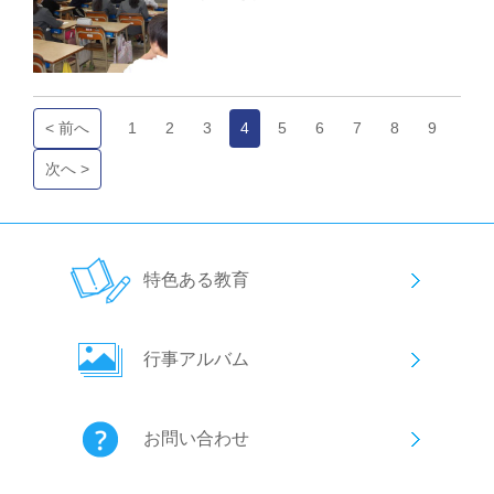
< 前へ
1
2
3
4
5
6
7
8
9
次へ >
特色ある教育
行事アルバム
お問い合わせ