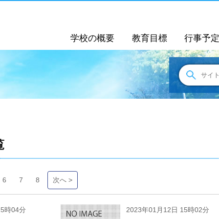
学校の概要
教育目標
行事予
覧
6
7
8
次へ >
15時04分
2023年01月12日 15時02分