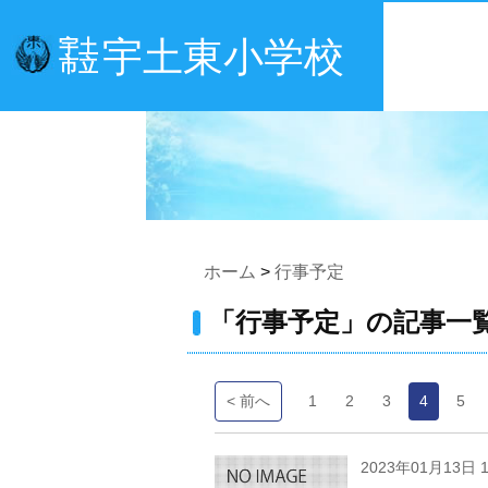
宇土東小学校
宇土
市立
ホーム
>
行事予定
「行事予定」の記事一
< 前へ
1
2
3
4
5
2023年01月13日 