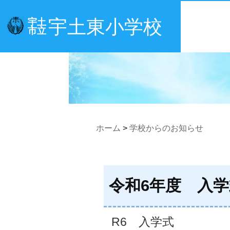
宇土東小学校
宇土
市立
ホーム
>
学校からのお知らせ
令和6年度 入学
R6 入学式