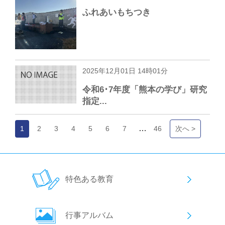
ふれあいもちつき
2025年12月01日 14時01分
令和6･7年度「熊本の学び」研究
指定...
…
1
2
3
4
5
6
7
46
次へ >
特色ある教育
行事アルバム