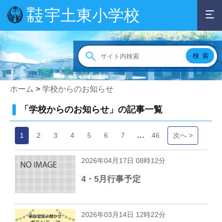
宇土東小学校
宇土
市立
ホーム
>
学校からのお知らせ
「学校からのお知らせ」の記事一覧
…
1
2
3
4
5
6
7
46
次へ >
2026年04月17日 08時12分
4・5月行事予定
2026年03月14日 12時22分