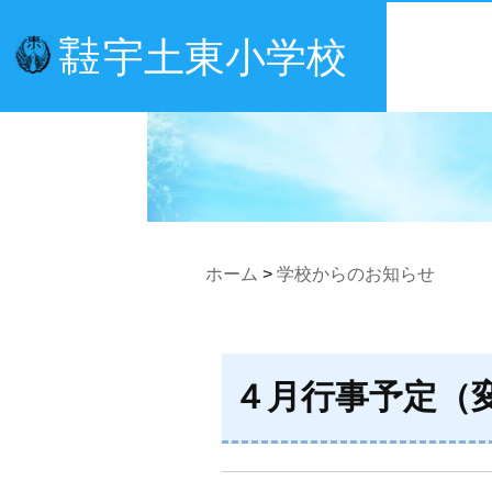
宇土東小学校
宇土
市立
ホーム
>
学校からのお知らせ
４月行事予定（