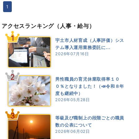
1
アクセスランキング
（人事・給与）
1
宇土市人材育成（人事評価）シス
テム導入運用業務委託に...
2026年07月16日
2
男性職員の育児休業取得率１０
０％となりました！（📣令和８年
度も継続中）
2026年05月28日
3
等級及び職制上の段階ごとの職員
数の公表について
2026年06月02日