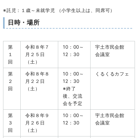
※託児：１歳～未就学児 （小学生以上は、同席可）
日時・場所
第
令和８年７
10：00～
宇土市民会館
１
月２５日
12：30
会議室
回
（土）
第
令和８年８
10：00～
くるくるカフェ
２
月２２日
12：30
回
（土）
※終了
後、交流
会を予定
第
令和８年９
10：00～
宇土市民会館
３
月２６日
12：30
会議室
回
（土）