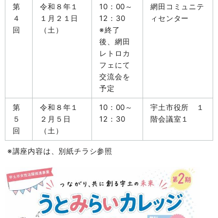
第
令和８年１
10：00～
網田コミュニテ
４
１月２１日
12：30
ィセンター
回
（土）
※終了
後、網田
レトロカ
フェにて
交流会を
予定
第
令和８年１
10：00～
宇土市役所 １
５
２月５日
12：30
階会議室１
回
（土）
※講座内容は、別紙チラシ参照