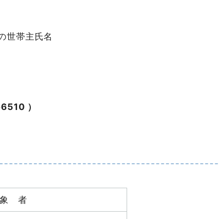
の世帯主氏名
6510 ）
 者