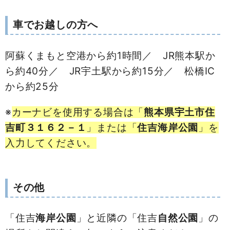
車でお越しの方へ
阿蘇くまもと空港から約1時間／ JR熊本駅か
ら約40分／ JR宇土駅から約15分／ 松橋IC
から約25分
※
カーナビを使用する場合は「
熊本県宇土市住
吉町３１６２－１
」または「
住吉海岸公園
」を
入力してください。
その他
「住吉
海岸
公園
」と近隣の「住吉
自然
公園
」の