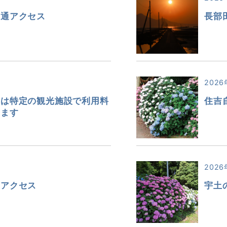
交通アクセス
長部
2026
市は特定の観光施設で利用料
住吉
します
2026
通アクセス
宇土