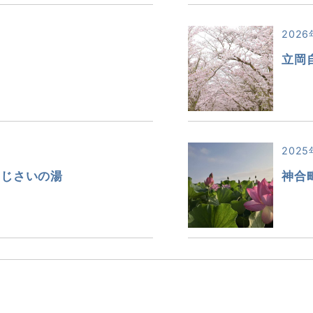
2026
立岡
2025
あじさいの湯
神合