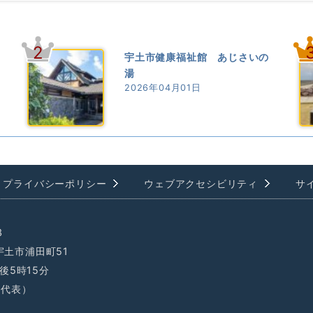
2
宇土市健康福祉館 あじさいの
湯
2026年04月01日
プライバシーポリシー
ウェブアクセシビリティ
サ
3
県宇土市浦田町51
後5時15分
1（代表）