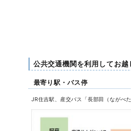
公共交通機関を利用してお越
最寄り駅・バス停
JR住吉駅、産交バス「長部田（ながべ