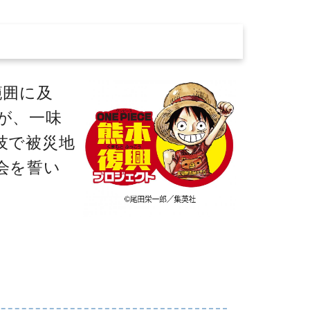
範囲に及
が、一味
技で被災地
会を誓い