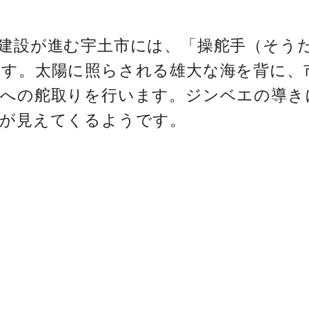
建設が進む宇土市には、「操舵手（そう
す。太陽に照らされる雄大な海を背に、
興への舵取りを行います。ジンベエの導き
来が見えてくるようです。