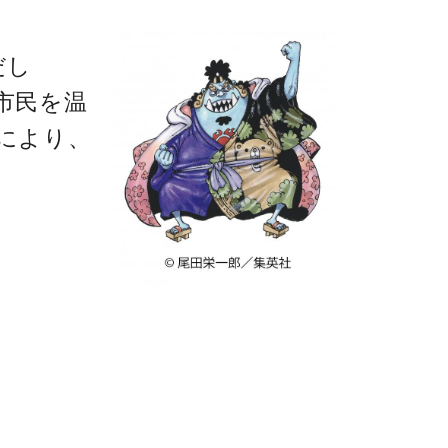
だし
市民を温
により、