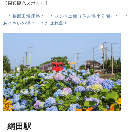
【周辺観光スポット】
＊長部田海床路＊
＊ジンベエ像（住吉海岸公園）＊
＊
あじさいの湯＊
＊たはれ島＊
網田駅