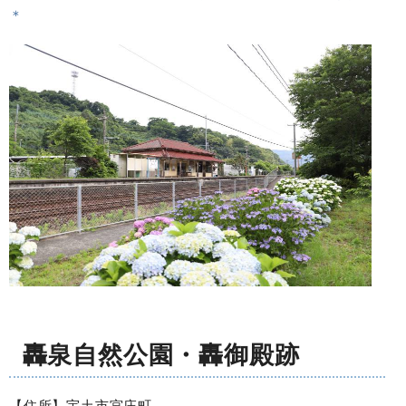
＊
轟泉自然公園・轟御殿跡
【住所】宇土市宮庄町