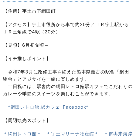
【住所】宇土市下網田町
【アクセス】宇土市役所から車で約20分／ＪＲ宇土駅から
ＪＲ三角線で4駅（20分）
【見頃】6月初旬頃～
【イチ推しポイント】
令和7年3月に改修工事を終えた熊本県最古の駅舎「網田
駅舎」とアジサイを一緒に楽しめます。
土日祝には、駅舎内の網田レトロ館駅カフェでこだわりの
カレーや季節のスイーツを楽しむことができます。
*網田レトロ館 駅カフェ Facebook*
【周辺観光スポット】
＊網田レトロ館＊
＊宇土マリーナ物産館＊
＊御輿来海岸