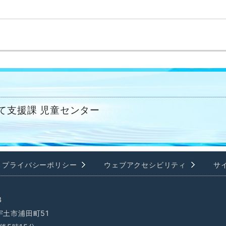
。
て支援課 児童センター
プライバシーポリシー
ウェブアクセシビリティ
サ
3
県宇土市浦田町51