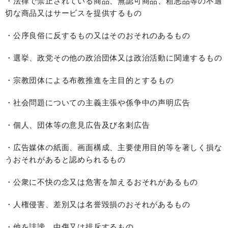
・法律で禁止されている商品、無認可商品、粗悪品等の不適
切な商品又はサービスを提供するもの
・公序良俗に反するもの又はそのおそれのあるもの
・選挙、政党その他の政治団体又は政治活動に関連するもの
・宗教団体による布教推進を主目的とするもの
・社会問題についての主義主張や係争中の声明広告
・個人、団体等の意見広告及び名刺広告
・広告媒体の紙面、画面構成、主要使用目的等を著しく損な
うおそれがあると認められるもの
・公衆に不快の念又は危害を加えるおそれがあるもの
・人権侵害、差別又は名誉毀損のおそれがあるもの
・他を誹謗、中傷又は排斥するもの