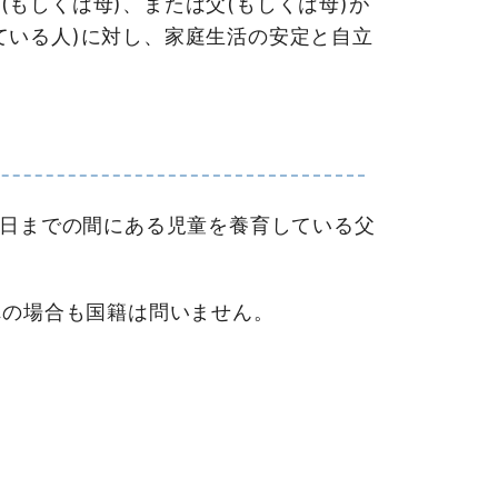
もしくは母)、または父(もしくは母)が
ている人)に対し、家庭生活の安定と自立
1日までの間にある児童を養育している父
れの場合も国籍は問いません。