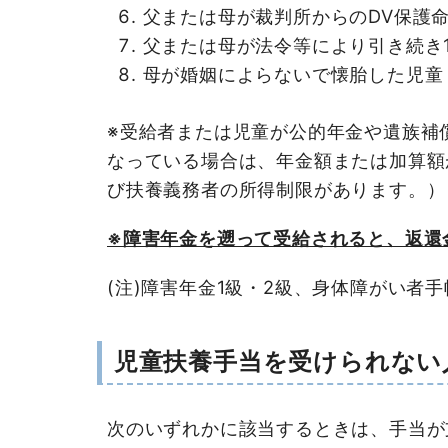
父または母が裁判所からのDV保護
父または母が法令等により引き続き
母が婚姻によらないで懐胎した児童
※受給者または児童が公的年金や遺族補
なっている場合は、年金額または加算額
び扶養義務者の所得制限があります。）
※障害年金を遡って受給されると、返還
(注)障害年金1級・2級、身体障がい者
児童扶養手当を受けられない
次のいずれかに該当するときは、手当が