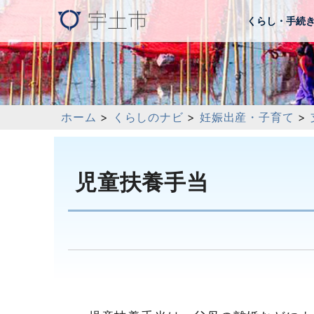
くらし・手続
ホーム
>
くらしのナビ
>
妊娠出産・子育て
>
児童扶養手当