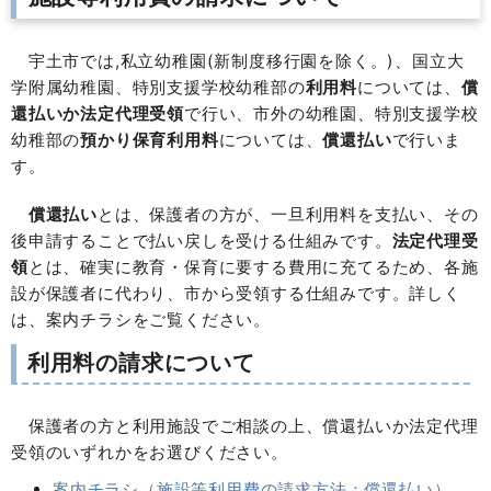
宇土市では,私立幼稚園(新制度移行園を除く。)、国立大
学附属幼稚園、特別支援学校幼稚部の
利用料
については、
償
還払い
か法定代理受領
で行い、市外の幼稚園、特別支援学校
幼稚部の
預かり保育利用料
については、
償還払い
で行いま
す。
償還払い
とは、保護者の方が、一旦利用料を支払い、その
後申請することで払い戻しを受ける仕組みです。
法定代理受
領
とは、確実に教育・保育に要する費用に充てるため、各施
設が保護者に代わり、市から受領する仕組みです。詳しく
は、案内チラシをご覧ください。
利用料の請求について
保護者の方と利用施設でご相談の上、償還払いか法定代理
受領のいずれかをお選びください。
案内チラシ（施設等利用費の請求方法：償還払い）