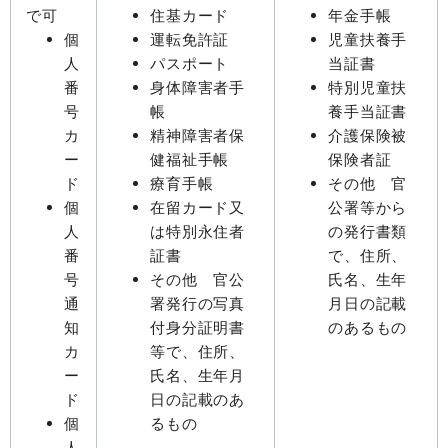
で可
住基カード
年金手帳
個
運転免許証
児童扶養手
人
パスポート
当証書
番
身体障害者手
特別児童扶
号
帳
養手当証書
カ
精神障害者保
介護保険被
ー
健福祉手帳
保険者証
ド
療育手帳
その他 官
個
在留カード又
公署等から
人
は特別永住者
の発行書類
番
証書
で、住所、
号
その他 官公
氏名、生年
通
署発行の写真
月日の記載
知
付身分証明書
のあるもの
カ
等で、住所、
ー
氏名、生年月
ド
日の記載のあ
個
るもの
人