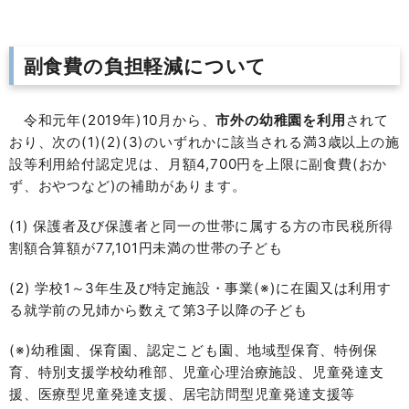
副食費の負担軽減について
令和元年(2019年)10月から、
市外の幼稚園を利用
されて
おり、次の(1)(2)(3)のいずれかに該当される満3歳以上の施
設等利用給付認定児は、月額4,700円を上限に副食費(おか
ず、おやつなど)の補助があります。
(1) 保護者及び保護者と同一の世帯に属する方の市民税所得
割額合算額が77,101円未満の世帯の子ども
(2) 学校1～3年生及び特定施設・事業(※)に在園又は利用す
る就学前の兄姉から数えて第3子以降の子ども
(※)幼稚園、保育園、認定こども園、地域型保育、特例保
育、特別支援学校幼稚部、児童心理治療施設、児童発達支
援、医療型児童発達支援、居宅訪問型児童発達支援等