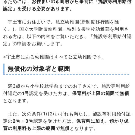
るためには、
お住まいの市町村から事前に「施設等利用給付
認定」を受ける必要があります。
宇土市にお住まいで、私立幼稚園(新制度移行園を除
く。)、国立大学附属幼稚園、特別支援学校幼稚部を利用さ
れる方は、以下の内容をご覧いただき、「施設等利用給付認
定」の申請をお願いします。
※宇土市にある幼稚園はすべて公立幼稚園です。
無償化の対象者と範囲
満3歳から小学校就学前までのお子さんで、施設等利用給
付認定の
1号
認定を受けた方は、
保育料が上限の範囲で無償
となります。
また、次の条件(1)(2)いずれも満たし、施設等利用給付認
定の
2号・3号
認定を受けた方は、
保育料に加え、預かり保
育の利用料も上限の範囲で無償
となります。