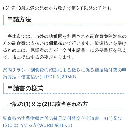
(3) 満18歳未満の兄姉から数えて第3子以降の子ども
申請方法
宇土市では、市外の幼稚園を利用される副食費免除対象の
方の副食費の支払いは
償還払い
で行います。償還払いを受け
るためには、保護者の方が「交付申請書」に必要書類を添え
て、市に提出する必要があります。
案内チラシ（副食費の施設による徴収に係る補足給付費の申
請方法：償還払い）(PDF 約295KB)
申請書の様式
上記の(1)又は(2)に該当される方
副食費の実費徴収に係る補足給付費交付申請書 ※(1)又は
(2)に該当する方(WORD 約18KB)