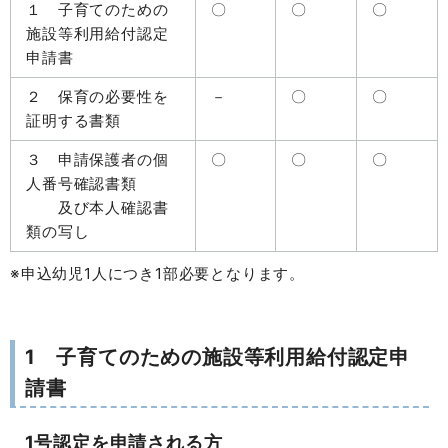
１ 子育てのための
〇
〇
〇
施設等利用給付認定
申請書
２ 保育の必要性を
－
〇
〇
証明する書類
３ 申請保護者の個
〇
〇
〇
人番号確認書類
及び本人確認書
類の写し
※申込幼児1人につき1部必要となります。
1 子育てのための施設等利用給付認定申
請書
1号認定を申請される方