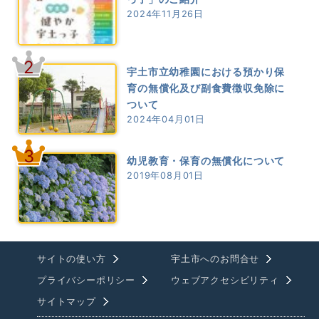
2024年11月26日
2
宇土市立幼稚園における預かり保
育の無償化及び副食費徴収免除に
ついて
2024年04月01日
3
幼児教育・保育の無償化について
2019年08月01日
サイトの使い方
宇土市へのお問合せ
プライバシーポリシー
ウェブアクセシビリティ
サイトマップ