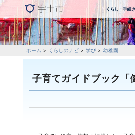
くらし・手続
ホーム
>
くらしのナビ
>
学び
>
幼稚園
子育てガイドブック「