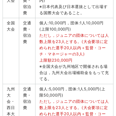
大会
費・
内)
宿泊
※日本代表及び日本選抜として出場す
費
る国際大会であること。
全国
交通
個人:10,000円，団体:1人10,000円
大会
費・
(上限100,000円)
宿泊
ただし，ジュニアの団体については人
費
数上限を23人とする。
(大会要項に定
められた選手20人以内＋監督・コー
チ・マネージャーの3人)
上限額230,000円
※全国大会が九州地区で開催される場
合は，九州大会出場補助金をもって充
てる。
九州
交通
個人:5,000円，団体:1人5,000円(上
大
費・
限50,000円)
会・
宿泊
ただし，ジュニアの団体については人
西日
費
数上限を23人とする。(大会要項に定
本大
められた選手20人以内＋監督・コー