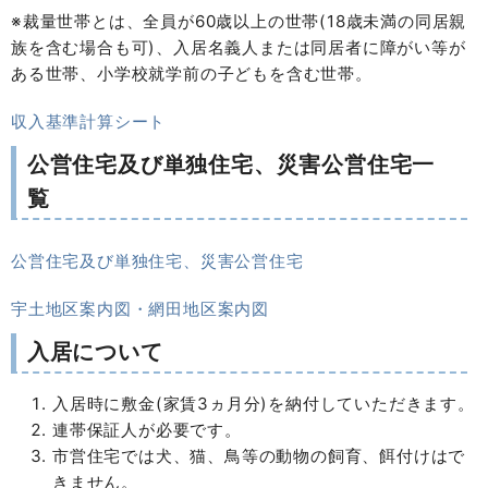
※裁量世帯とは、全員が60歳以上の世帯(18歳未満の同居親
族を含む場合も可)、入居名義人または同居者に障がい等が
ある世帯、小学校就学前の子どもを含む世帯。
収入基準計算シート
公営住宅及び単独住宅、災害公営住宅一
覧
公営住宅及び単独住宅、災害公営住宅
宇土地区案内図・網田地区案内図
入居について
入居時に敷金(家賃3ヵ月分)を納付していただきます。
連帯保証人が必要です。
市営住宅では犬、猫、鳥等の動物の飼育、餌付けはで
きません。