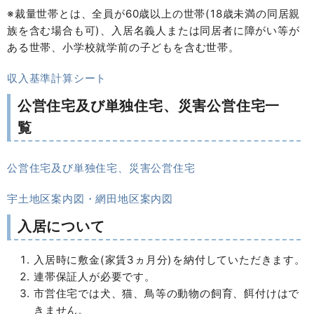
※裁量世帯とは、全員が60歳以上の世帯(18歳未満の同居親
族を含む場合も可)、入居名義人または同居者に障がい等が
ある世帯、小学校就学前の子どもを含む世帯。
収入基準計算シート
公営住宅及び単独住宅、災害公営住宅一
覧
公営住宅及び単独住宅、災害公営住宅
宇土地区案内図・網田地区案内図
入居について
入居時に敷金(家賃3ヵ月分)を納付していただきます。
連帯保証人が必要です。
市営住宅では犬、猫、鳥等の動物の飼育、餌付けはで
きません。