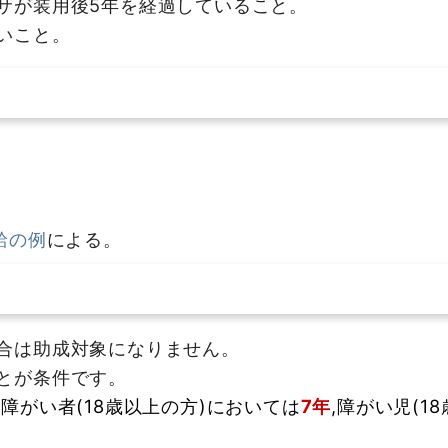
サが装用後5年を経過していること。
いこと。
給の例
による。
合は助成対象になりません。
とが条件です。
ら
障がい者(18歳以上の方)においては
7年
,障がい児(1