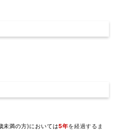
8歳未満の方)においては
5年
を経過するま