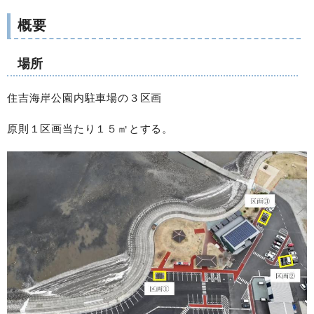
概要
場所
住吉海岸公園内駐車場の３区画
原則１区画当たり１５㎡とする。