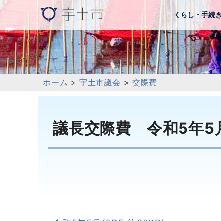
くらし・手続
ホーム
>
宇土市議会
>
交際費
議長交際費 令和5年5