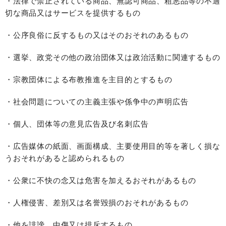
・法律で禁止されている商品、無認可商品、粗悪品等の不適
切な商品又はサービスを提供するもの
・公序良俗に反するもの又はそのおそれのあるもの
・選挙、政党その他の政治団体又は政治活動に関連するもの
・宗教団体による布教推進を主目的とするもの
・社会問題についての主義主張や係争中の声明広告
・個人、団体等の意見広告及び名刺広告
・広告媒体の紙面、画面構成、主要使用目的等を著しく損な
うおそれがあると認められるもの
・公衆に不快の念又は危害を加えるおそれがあるもの
・人権侵害、差別又は名誉毀損のおそれがあるもの
・他を誹謗、中傷又は排斥するもの