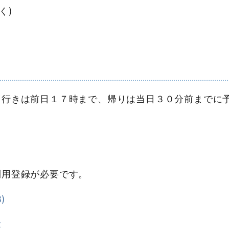
く)
。行きは前日１７時まで、帰りは当日３０分前までに
利用登録が必要です。
)
x