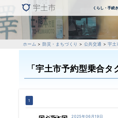
くらし・手続
ホーム
>
防災・まちづくり
>
公共交通
>
宇土
「宇土市予約型乗合タ
1
2025年06月19日