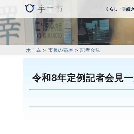
くらし・手続
ホーム
>
市長の部屋
>
記者会見
令和8年定例記者会見一