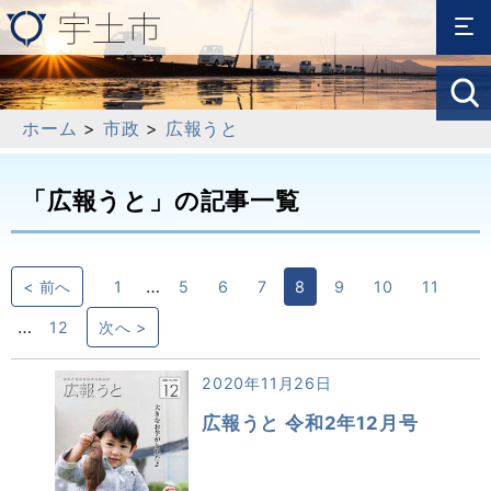
ホーム
>
市政
>
広報うと
「広報うと」の記事一覧
…
< 前へ
1
5
6
7
8
9
10
11
…
12
次へ >
2020年11月26日
広報うと 令和2年12月号