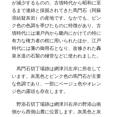
が減少するものの、古墳時代から昭和に至
るまで連綿と採掘されてきた馬門石（阿蘇
溶結疑灰岩）の産地です。なかでも、ピン
ク色の色調を帯びたものに特徴があり、古
墳時代には瀬戸内から畿内にかけての特に
有力な権力者の棺に用いられたほか、江戸
時代には藩の御用石となり、改修された轟
泉水道の石製の樋管などに使われました。
馬門石切丁場跡は網津川左岸に所在して
います。灰黒色とピンク色の馬門石が主要
な色調であり、一部にベージュ色やオレン
ジ色の露頭も存在します。
野添石切丁場跡は網津川右岸の野添山南
側から西側山麓に位置します。灰黒色と灰